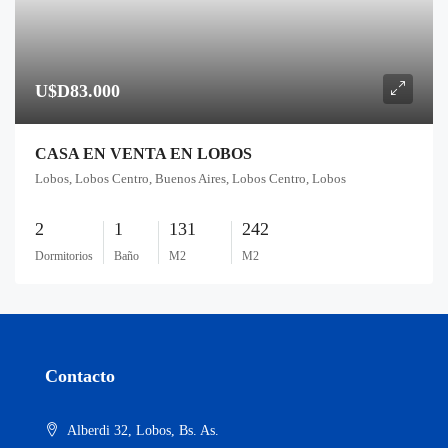
U$D83.000
CASA EN VENTA EN LOBOS
Lobos, Lobos Centro, Buenos Aires, Lobos Centro, Lobos
2
1
131
242
Dormitorios
Baño
M2
M2
Contacto
Alberdi 32, Lobos, Bs. As.