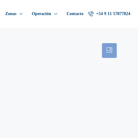
Zonas
Operación
Contacto
+54 9 11 57077824