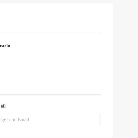
rario
ail