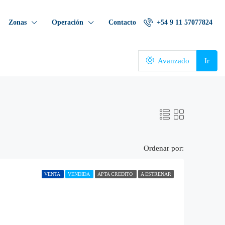
Zonas
Operación
Contacto
+54 9 11 57077824
Avanzado
Ir
Ordenar por:
VENTA
VENDIDA
APTA CREDITO
A ESTRENAR